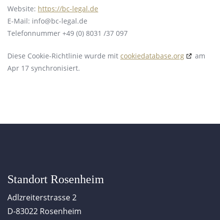
Website:
https://bc-legal.de
E-Mail:
info@
bc-legal.de
Telefonnummer +49 (0) 8031 /37 097
Diese Cookie-Richtlinie wurde mit
cookiedatabase.org
am
Apr 17 synchronisiert.
Standort Rosenheim
Adlzreiterstrasse 2
D-83022 Rosenheim